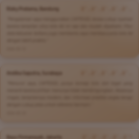
Rizky Pratama, Bandung
â˜…â˜…â˜…â˜…â˜…
"Pengalaman saya menggunakan CAPTOGEL terasa cukup nyaman
karena tampilan situs toto 4d ini rapi dan mudah dipahami. Fitur
data keluaran terbaru juga membantu saya membaca pola toto 4d
dengan lebih praktis."
2026-03-13
Andika Saputra, Surabaya
â˜…â˜…â˜…â˜…â˜…
"Menurut saya, CAPTOGEL punya konsep toto slot togel yang
menarik karena pilihan menunya tidak membingungkan. Aksesnya
ringan, tampilannya modern, dan informasi prediksi angka tersaji
dengan cukup jelas untuk referensi bermain."
2026-03-23
Bayu Firmansyah, Jakarta
â˜…â˜…â˜…â˜…â˜†