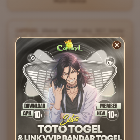
Multi-Device
CAPTOGEL
dikenal sebagai situs NO.1 bandar
togel. Bukan sekadar situs biasa, CAPTOGEL telah
mengantongi lisensi resmi internasional.
Legalitas ini menjadi bukti bahwa sistem yang
dijalankan telah melalui audit ketat dan
memenuhi standar operasional global, sehingga
jauh dari praktik kecurangan.
Kami menggunakan teknologi enkripsi terbaru
untuk menjaga seluruh informasi pribadi dan
data transaksi member. Di
TOTO ONLINE
, privasi
Anda adalah prioritas utama kami, sehingga Anda
bisa fokus bermain tanpa perlu khawatir akan
kebocoran data.
Dengan berbagai keunggulan yang dimiliki,
CAPTOGEL tidak hanya sekadar menjadi situs
bandar togel online biasa, tetapi juga menjadi
platform yang mengutamakan kepuasan
pengguna. Kombinasi antara layanan eksklusif,