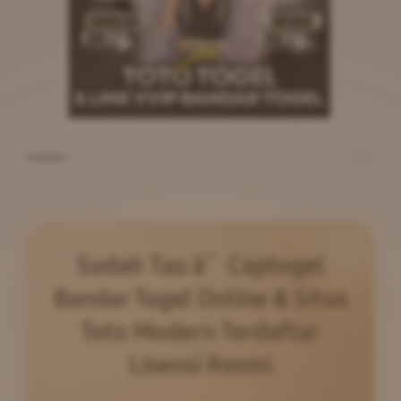
Sudah Tau â¨ Captogel
Bandar Togel Online & Situs
Toto Modern Terdaftar
Lisensi Resmi